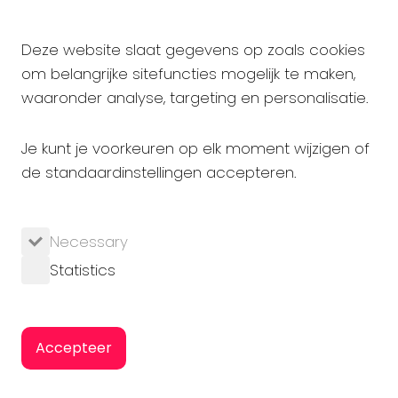
Strijp-T Gebouw TQ
Achtseweg Zuid 159R
5651 GW
Eindhoven
Deze website slaat gegevens op zoals cookies
om belangrijke sitefuncties mogelijk te maken,
Privacy statement
waaronder analyse, targeting en personalisatie.
Algemene voorwaarden
Cookies beheren
Je kunt je voorkeuren op elk moment wijzigen of
de standaardinstellingen accepteren.
2026 Copyright GI All rights reserved
Necessary
Website van
Not on Paper
gemaakt met
Statistics
Statamic
Accepteer